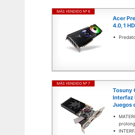
MÁS VENDIDO Nº 6
Acer Pre
4.0, 1 HD
Predato
MÁS VENDIDO Nº 7
Tosuny G
Interfaz
Juegos 
MATERIA
prolong
INTERFA