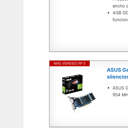
ancho d
4GB GDD
funcion
MÁS VENDIDO Nº 5
ASUS GeF
silencio
ASUS Ge
954 MH