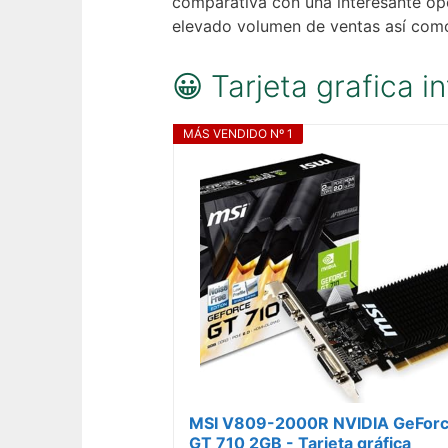
comparativa con una interesante opc
elevado volumen de ventas así como
😀 Tarjeta grafica i
MÁS VENDIDO Nº 1
MSI V809-2000R NVIDIA GeFor
GT 710 2GB - Tarjeta gráfica