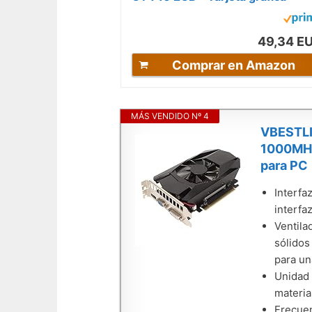
(Pasivo, LP/ATX, GDDR3, PCI
Express x8...
49,34 E
Comprar en Amazon
MÁS VENDIDO Nº 4
VBESTLIF
1000MHz 
para PC
Interfa
interfa
Ventila
sólidos
para un
Unidad 
materia
Frecuen