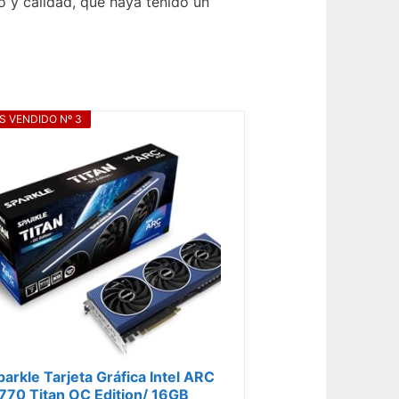
o y calidad, que haya tenido un
S VENDIDO Nº 3
parkle Tarjeta Gráfica Intel ARC
770 Titan OC Edition/ 16GB