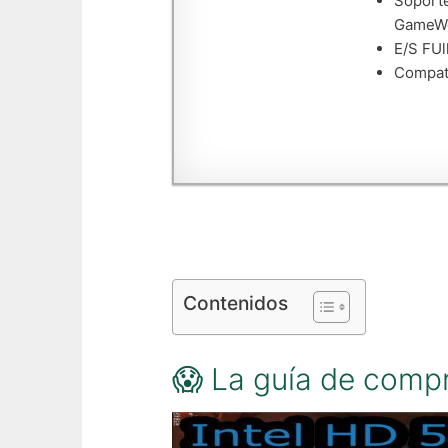
Soporte
GameWo
E/S FUl
Compati
Contenidos
😱 La guía de comp