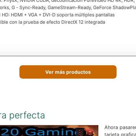
: PhysX, NVIDIA CUDA, decodificación PureVideo HD 4K, HDR,
rks, G - Sync-Ready, GameStream-Ready, GeForce ShadowPla
l HD: HDMI + VGA + DVI-D soporta múltiples pantallas
ble con la prueba de efecto DirectX 12 integrada
Ver más productos
ra perfecta
Ahora pasarem
tarjeta grafi