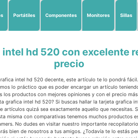
es
Portátiles
Componentes
Monitores
Sillas
a intel hd 520 con excelente r
precio
rafica intel hd 520 decente, este artículo te lo pondrá fácil
amos lo práctico que es poder encargar un artículo teniendo
s los productos con mejores opiniones y con el precio más 
ta grafica intel hd 520? Si buscas hallar la tarjeta grafica 
e artículos quizá sea exactamente aquello que necesitas. S
n esta misma con comparativas tenemos muchos productos e
amers. No dudes en visitar nuestro importante recopilatori
arás bien de nosotros a tus amigos. ¿Todavía te lo estás p