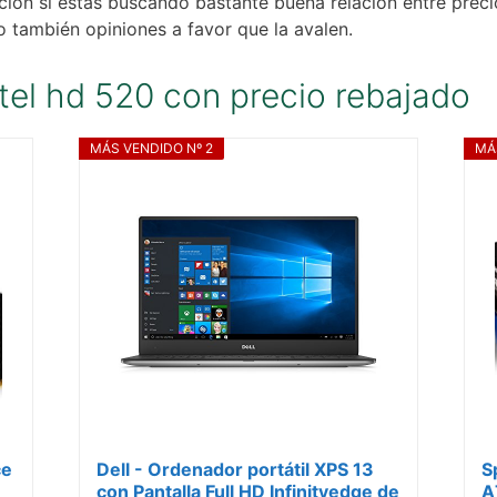
ión si estás buscando bastante buena relación entre preci
 también opiniones a favor que la avalen.
ntel hd 520 con precio rebajado
MÁS VENDIDO Nº 2
MÁ
ce
Dell - Ordenador portátil XPS 13
S
con Pantalla Full HD Infinityedge de
A