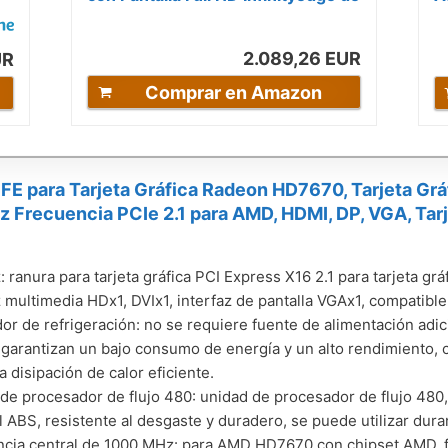
13,3 Pulgadas (Intel Core...
G
2.089,26 EUR
UR
Comprar en Amazon
E para Tarjeta Gráfica Radeon HD7670, Tarjeta Gr
Frecuencia PCIe 2.1 para AMD, HDMI, DP, VGA, Tarje
z: ranura para tarjeta gráfica PCI Express X16 2.1 para tarjeta gr
z multimedia HDx1, DVIx1, interfaz de pantalla VGAx1, compatible
dor de refrigeración: no se requiere fuente de alimentación adi
 garantizan un bajo consumo de energía y un alto rendimiento, c
a disipación de calor eficiente.
de procesador de flujo 480: unidad de procesador de flujo 480,
l ABS, resistente al desgaste y duradero, se puede utilizar dur
cia central de 1000 MHz: para AMD HD7670 con chipset AMD, f