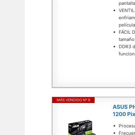
pantall
VENTILA
enfriam
película
FÁCIL D
tamaño 
DDR3 de
funcion
MÁS VENDIDO Nº 8
ASUS PH
1200 Pi
Procesa
Frecuen