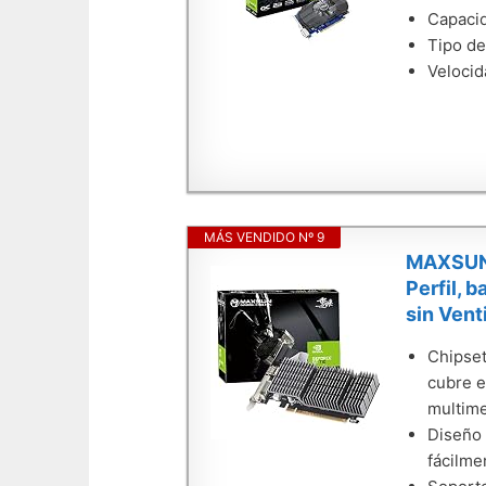
Capacid
Tipo de
Velocid
MÁS VENDIDO Nº 9
MAXSUN N
Perfil, 
sin Vent
Chipset
cubre e
multime
Diseño 
fácilme