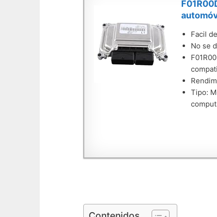
F01R00DE
automóv
Facil de
No se d
F01R00D
compat
Rendimi
Tipo: M
computa
Contenidos