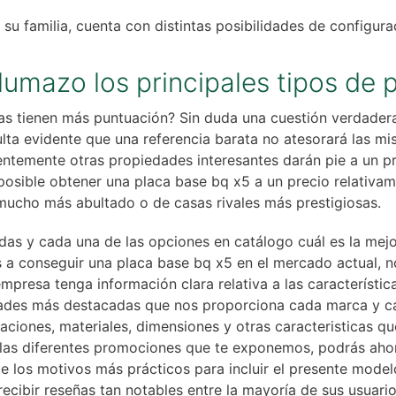
 familia, cuenta con distintas posibilidades de configura
umazo los principales tipos de 
ias tienen más puntuación? Sin duda una cuestión verdader
ta evidente que una referencia barata no atesorará las mi
uentemente otras propiedades interesantes darán pie a un 
posible obtener una placa base bq x5 a un precio relativa
mucho más abultado o de casas rivales más prestigiosas.
das y cada una de las opciones en catálogo cuál es la mejo
a conseguir una placa base bq x5 en el mercado actual, no 
mpresa tenga información clara relativa a las característic
idades más destacadas que nos proporciona cada marca y ca
aciones, materiales, dimensiones y otras caracteristicas q
las diferentes promociones que te exponemos, podrás aho
 los motivos más prácticos para incluir el presente model
recibir reseñas tan notables entre la mayoría de sus usuario