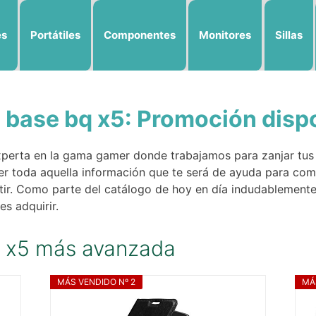
es
Portátiles
Componentes
Monitores
Sillas
 base bq x5: Promoción disp
perta en la gama gamer donde trabajamos para zanjar tus
r toda aquella información que te será de ayuda para com
tir. Como parte del catálogo de hoy en día indudablement
s adquirir.
q x5 más avanzada
MÁS VENDIDO Nº 2
MÁ