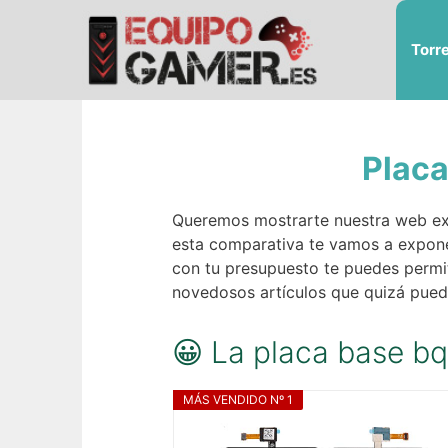
Saltar
al
Torr
contenido
Placa
Queremos mostrarte nuestra web ex
esta comparativa te vamos a expone
con tu presupuesto te puedes permi
novedosos artículos que quizá puede
😀 La placa base b
MÁS VENDIDO Nº 1