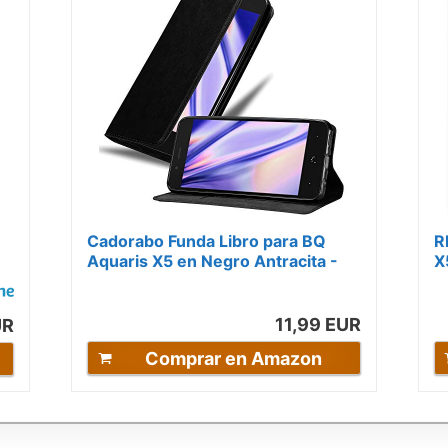
Cadorabo Funda Libro para BQ
R
Aquaris X5 en Negro Antracita -
X
Cubierta Proteccíon con Cierre...
T
11,99 EUR
UR
Comprar en Amazon