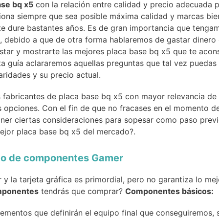
ase bq x5
con la relación entre calidad y precio adecuada p
ciona siempre que sea posible máxima calidad y marcas bie
e dure bastantes años. Es de gran importancia que tenga
, debido a que de otra forma hablaremos de gastar dinero
listar y mostrarte las mejores placa base bq x5 que te aco
ta guía aclararemos aquellas preguntas que tal vez puedas
aridades y su precio actual.
fabricantes de placa base bq x5 con mayor relevancia de i
 opciones. Con el fin de que no fracases en el momento de
r ciertas consideraciones para sopesar como paso previo 
mejor placa base bq x5 del mercado?.
cto de componentes Gamer
 y la tarjeta gráfica es primordial, pero no garantiza lo 
ponentes
tendrás que comprar?
Componentes básicos:
elementos que definirán el equipo final que conseguiremo