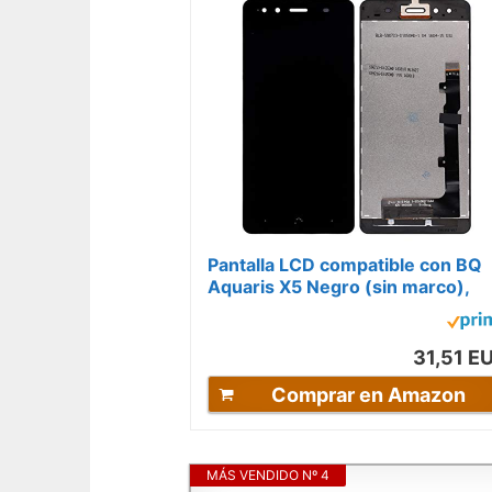
Pantalla LCD compatible con BQ
Aquaris X5 Negro (sin marco),
pantalla táctil, digitalizador,...
31,51 E
Comprar en Amazon
MÁS VENDIDO Nº 4