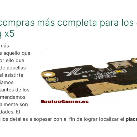
 compras más completa para los 
q x5
 más
s aquello que
or ello que
de aquellas
í asistirte
siamos
tantes de los
ecomendamos
realmente son
dades. El
llos detalles a sopesar con el fin de lograr localizar el
plac