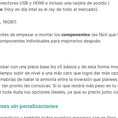
onectores USB y HDMI e incluso una tarjeta de sonido )
to
(Hoy en día Intel es el rey de todo el mercado).
, 16GB?)
antes de empezar a montar los
componentes
(es fácil que
omponentes individuales para mejorarlos después.
obar con una placa base bq x5 básica y de esta forma inve
iempo subir de nivel a una más caro que logre dar más opc
 Habrías de hallar la armonía entre la inversión que planees
 tan pronto las conozcas. Si lo que tendrá más peso en tu
 toda duda tus opciones ideales, ya que su precio junto co
nes sin penalizaciones
arativas y también todos nuestros procesos son en línea, 