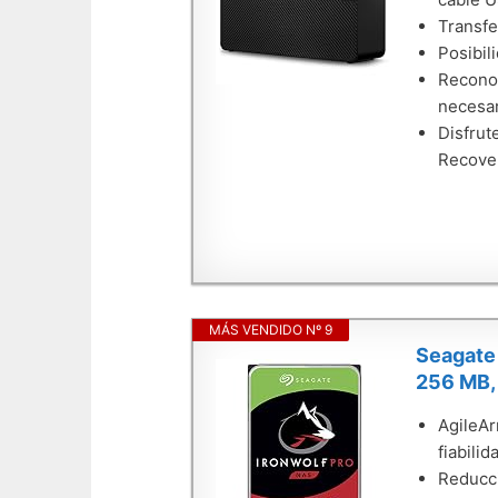
Transfe
Posibil
Reconoc
necesar
Disfrut
Recover
MÁS VENDIDO Nº 9
Seagate 
256 MB,
AgileAr
fiabili
Reducci