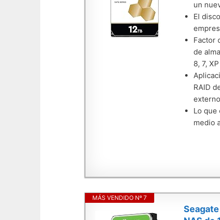
un nuev
El disc
empresa
Factor 
de alma
8, 7, XP
Aplicac
RAID de
extern
Lo que 
medio a
MÁS VENDIDO Nº 7
Seagate 