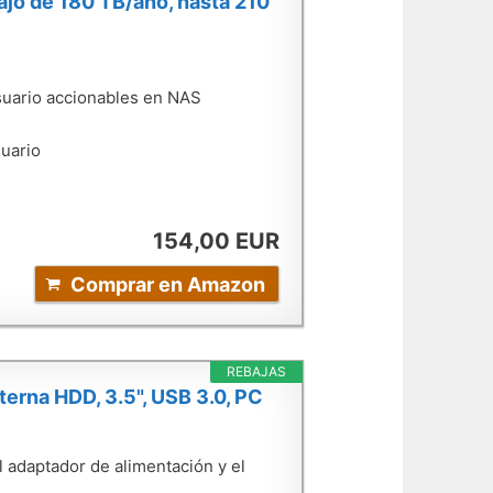
ajo de 180 TB/año, hasta 210
uario accionables en NAS
suario
154,00 EUR
Comprar en Amazon
REBAJAS
erna HDD, 3.5", USB 3.0, PC
l adaptador de alimentación y el