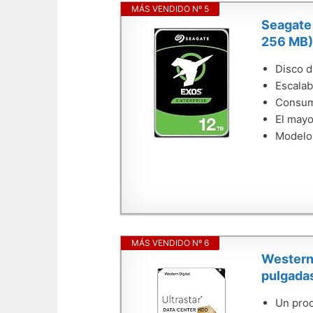
MÁS VENDIDO Nº 5
Seagate 
256 MB)
Disco d
Escalab
Consumo
El mayo
Modelo 
MÁS VENDIDO Nº 6
Western 
pulgadas
Un prod