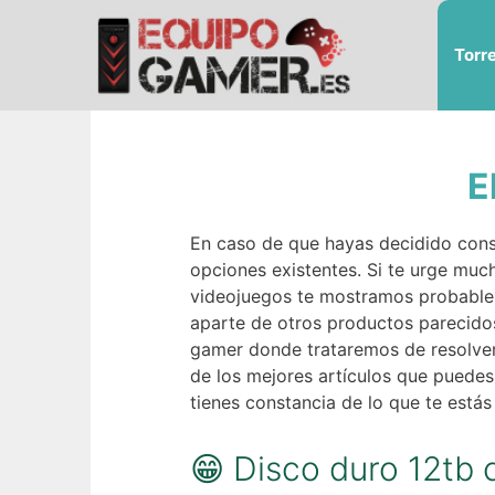
Saltar
al
Torr
contenido
E
En caso de que hayas decidido conse
opciones existentes. Si te urge muc
videojuegos te mostramos probablem
aparte de otros productos parecid
gamer donde trataremos de resolver 
de los mejores artículos que puedes
tienes constancia de lo que te estás
😁 Disco duro 12tb 