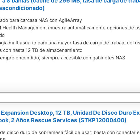
 a 8 bahías (caché de 256 MB, tasa de carga de trab
reacondicionado)
ado para carcasa NAS con AgileArray
f Health Management muestra automáticamente opciones de us
ado
gía multiusuario para una mayor tasa de carga de trabajo del u
s con hasta 12 TB de almacenamiento
empre encendido, siempre accesible con gabinetes NAS
Expansion Desktop, 12 TB, Unidad De Disco Duro Ext
ook, 2 Años Rescue Services (STKP12000400)
de disco duro de sobremesa fácil de usar: basta con conectar e
SB.