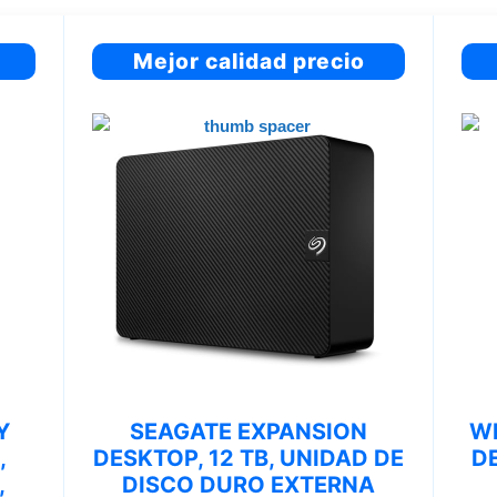
Mejor calidad precio
Y
SEAGATE EXPANSION
W
,
DESKTOP, 12 TB, UNIDAD DE
D
,
DISCO DURO EXTERNA