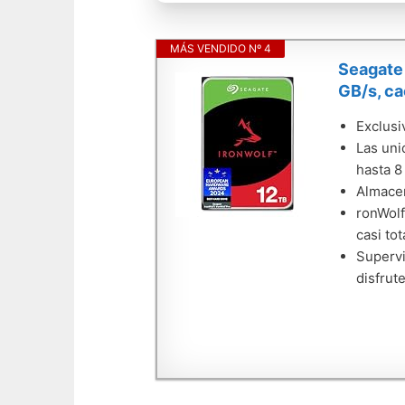
MÁS VENDIDO Nº 4
Seagate 
GB/s, c
Exclus
Las uni
hasta 8
Almacen
ronWolf
casi to
Supervi
disfrut