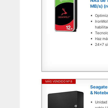
NAS de 1
MB/s) (
Optimiz
IronWol
habilit
Tecnolo
Haz má
24x7 si
MÁS VENDIDO Nº 8
Seagate 
& Noteb
Unidad 
cable U