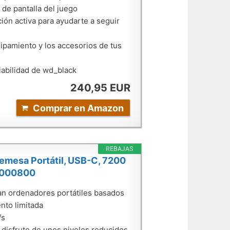
 de pantalla del juego
ión activa para ayudarte a seguir
uipamiento y los accesorios de tus
iabilidad de wd_black
240,95 EUR
Comprar en Amazon
REBAJAS
emesa Portátil, USB-C, 7200
A8000800
izan ordenadores portátiles basados
nto limitada
/s
disfrute de unos niveles reducidos