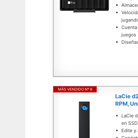
Almacen
Velocid
jugando
Cuenta 
juegos
Diseñad
MÁS VENDIDO Nº 8
LaCie d2
RPM, Un
LaCie d
en SSD 
Edite y
Conécte