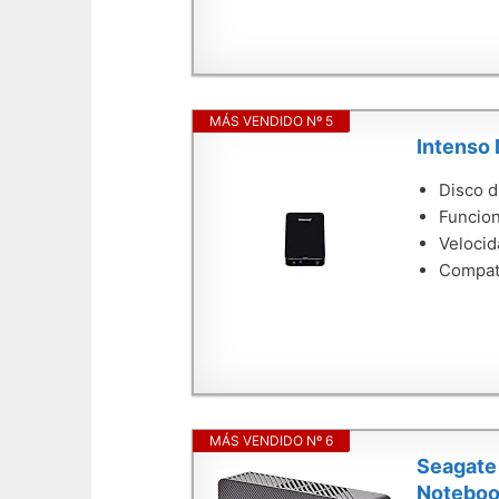
MÁS VENDIDO Nº 5
Intenso
Disco d
Funcion
Velocid
Compati
MÁS VENDIDO Nº 6
Seagate 
Noteboo