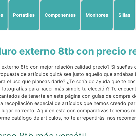
es
Portátiles
Componentes
Monitores
Sillas
uro externo 8tb con precio 
 externo 8tb con mejor relación calidad precio? Si sueñas 
ropuesta de artículos quizá sea justo aquello que andabas 
ra el uso que planeas darle? ¿Te sería de ayuda que te e
o fotografías para hacer más simple tu elección? Te encuent
ncantados de tenerte en esta página con guías de compra d
a recopilación especial de artículos que hemos creado par
al lugar correcto. Aquí en esta con comparativas tenemos
orme catálogo de artículos, no te arrepentirás, nos recome