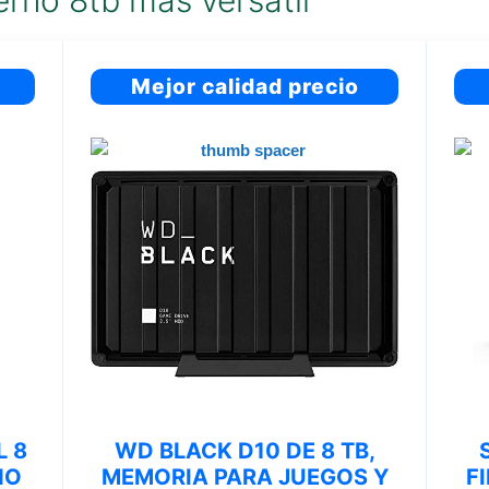
erno 8tb más versátil
Mejor calidad precio
L 8
WD BLACK D10 DE 8 TB,
NO
MEMORIA PARA JUEGOS Y
F