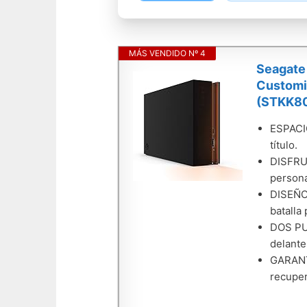
MÁS VENDIDO Nº 4
Seagate
Customis
(STKK8
ESPACIO
título.
DISFRU
persona
DISEÑO 
batalla
DOS PU
delante
GARANTÍ
recuper