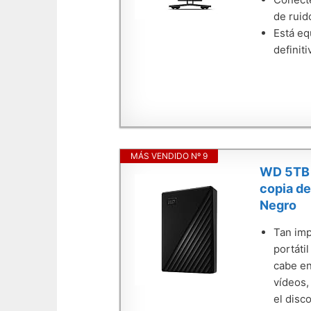
de ruid
Está eq
definiti
MÁS VENDIDO Nº 9
WD 5TB M
copia de
Negro
Tan imp
portáti
cabe en
vídeos,
el disc