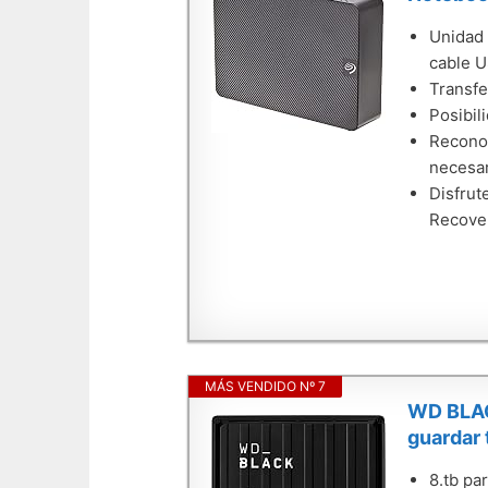
Unidad 
cable U
Transfe
Posibil
Reconoc
necesar
Disfrut
Recover
MÁS VENDIDO Nº 7
WD BLACK
guardar 
8.tb pa