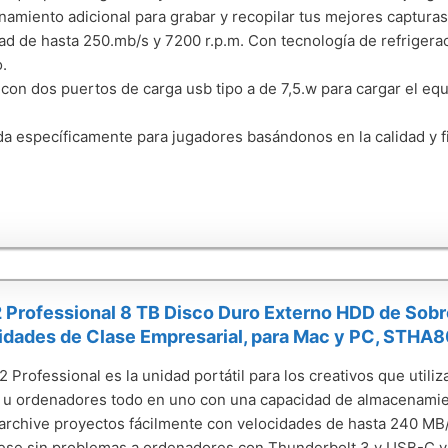
amiento adicional para grabar y recopilar tus mejores capturas
ad de hasta 250.mb/s y 7200 r.p.m. Con tecnología de refrigerac
.
con dos puertos de carga usb tipo a de 7,5.w para cargar el eq
a específicamente para jugadores basándonos en la calidad y f
 Professional 8 TB Disco Duro Externo HDD de Sobr
idades de Clase Empresarial, para Mac y PC, STH
2 Professional es la unidad portátil para los creativos que util
u ordenadores todo en uno con una capacidad de almacenamie
 archive proyectos fácilmente con velocidades de hasta 240 MB
se sin problemas a ordenadores con Thunderbolt 3 y USB-C y 