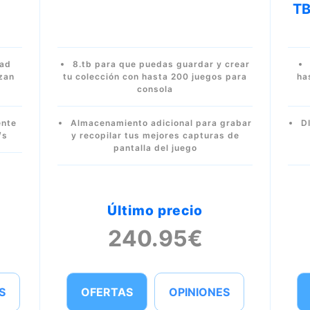
TB
dad
8.tb para que puedas guardar y crear
izan
tu colección con hasta 200 juegos para
ha
consola
ente
Almacenamiento adicional para grabar
D
/s
y recopilar tus mejores capturas de
pantalla del juego
Último precio
240.95€
S
OFERTAS
OPINIONES