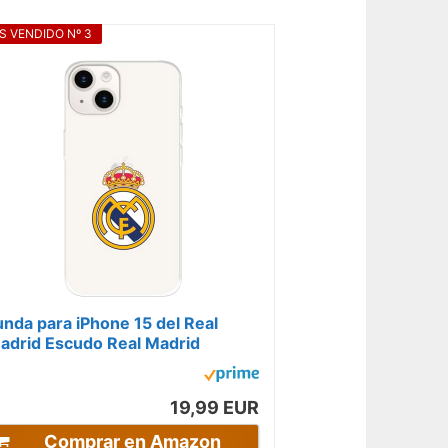
S VENDIDO Nº 3
unda para iPhone 15 del Real
adrid Escudo Real Madrid
ansparente para Proteger tu
óvil. Carcasa...
19,99 EUR
Comprar en Amazon