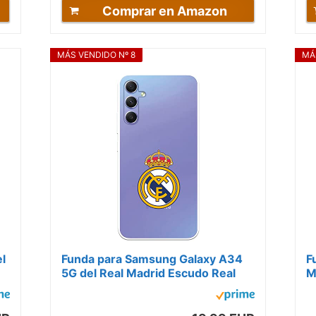
Comprar en Amazon
MÁS VENDIDO Nº 8
MÁ
l
Funda para Samsung Galaxy A34
F
5G del Real Madrid Escudo Real
M
Madrid tansparente para Proteger
t
tu...
mó