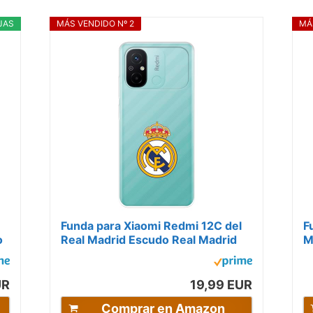
JAS
MÁS VENDIDO Nº 2
MÁ
Funda para Xiaomi Redmi 12C del
F
o
Real Madrid Escudo Real Madrid
M
tansparente para Proteger tu
t
móvil....
m
UR
19,99 EUR
Comprar en Amazon