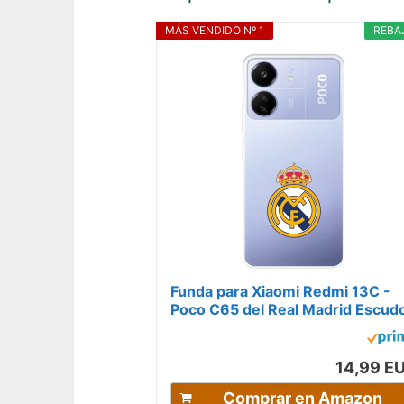
MÁS VENDIDO Nº 1
REBA
Funda para Xiaomi Redmi 13C -
Poco C65 del Real Madrid Escud
Real Madrid tansparente para
Proteger...
14,99 E
Comprar en Amazon