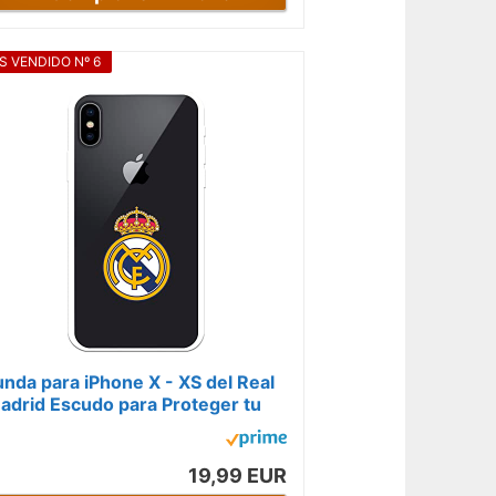
S VENDIDO Nº 6
unda para iPhone X - XS del Real
adrid Escudo para Proteger tu
óvil. Carcasa para Realme de...
19,99 EUR