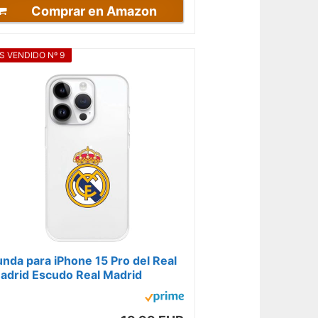
Comprar en Amazon
S VENDIDO Nº 9
unda para iPhone 15 Pro del Real
adrid Escudo Real Madrid
ansparente para Proteger tu
vil....