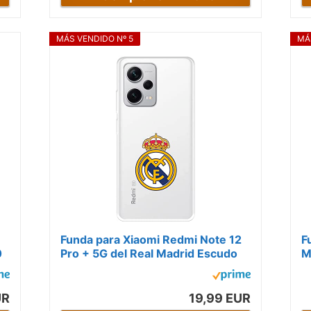
MÁS VENDIDO Nº 5
MÁ
Funda para Xiaomi Redmi Note 12
F
0
Pro + 5G del Real Madrid Escudo
M
Real Madrid tansparente para...
m
UR
19,99 EUR