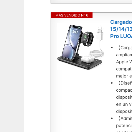
MÁS VENDIDO Nº 6
Cargador
15/14/13
Pro LUO
【Cargad
ampliam
Apple W
compati
mejor e
【Diseño
compact
disposi
en un v
disposi
【Admite
potenci