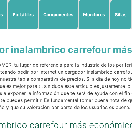
es
Portátiles
Componentes
Monitores
Sillas
dor inalambrico carrefour má
R, tu lugar de referencia para la industria de los perifér
nteando pedir por internet un cargador inalambrico carrefo
nuestra tabla comparativa de precios. Si a día de hoy no t
e es mejor para ti, sin duda este artículo es justamente lo q
 a exponer la información que te será de ayuda con el fin
te puedes permitir. Es fundamental tomar buena nota de q
o y que su valoración por parte de los usuarios es buena.
lambrico carrefour más económic