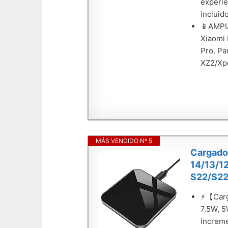
experie
incluido
📱AMPIA
Xiaomi 
Pro. Pa
XZ2/Xp
MÁS VENDIDO Nº 5
Cargado
14/13/1
S22/S22
⚡【Carga
7.5W, 5
increme