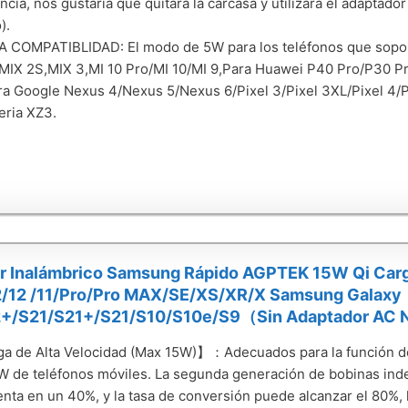
ncia, nos gustaría que quitara la carcasa y utilizara el adapta
).
 COMPATIBLIDAD: El modo de 5W para los teléfonos que soport
MIX 2S,MIX 3,MI 10 Pro/MI 10/MI 9,Para Huawei P40 Pro/P30 P
ra Google Nexus 4/Nexus 5/Nexus 6/Pixel 3/Pixel 3XL/Pixel 4/
eria XZ3.
r Inalámbrico Samsung Rápido AGPTEK 15W Qi Carg
2/12 /11/Pro/Pro MAX/SE/XS/XR/X Samsung Galaxy
+/S21/S21+/S21/S10/S10e/S9（Sin Adaptador AC 
 de Alta Velocidad (Max 15W)】：Adecuados para la función de
W de teléfonos móviles. La segunda generación de bobinas inde
nta en un 40%, y la tasa de conversión puede alcanzar el 80%,