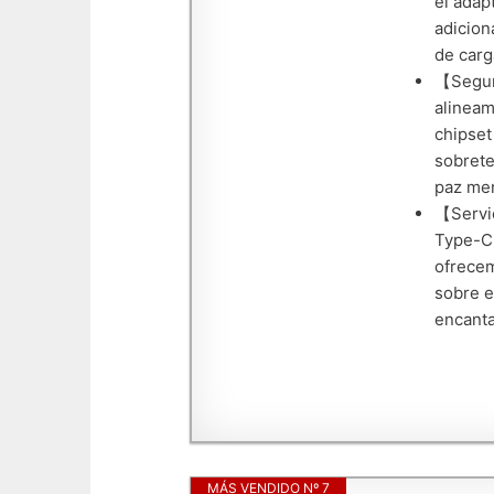
el adap
adicion
de carg
【Seguri
alineam
chipset
sobrete
paz men
【Servic
Type-C 
ofrecem
sobre e
encanta
MÁS VENDIDO Nº 7