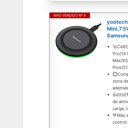
MÁS VENDIDO Nº 4
yootech 
Mini,7.
Samsung
🚀CARGA
Pro/14 
Max/XS
Plus/S1
⭕Compat
zona de
además 
👍DISE
de alim
carga, 
💚Más s
control