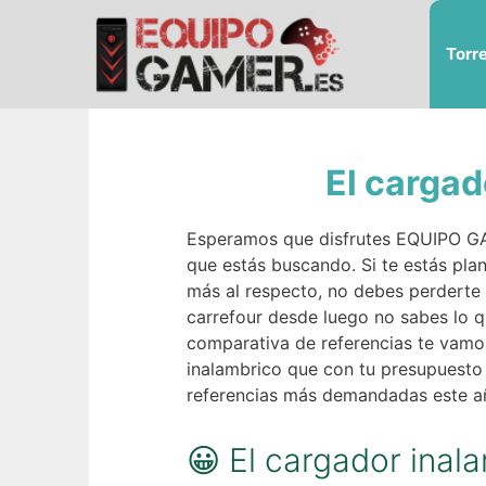
Saltar
al
Torr
contenido
El carga
Esperamos que disfrutes EQUIPO GAME
que estás buscando. Si te estás pla
más al respecto, no debes perderte 
carrefour desde luego no sabes lo qu
comparativa de referencias te vamos
inalambrico que con tu presupuesto 
referencias más demandadas este añ
😀 El cargador ina