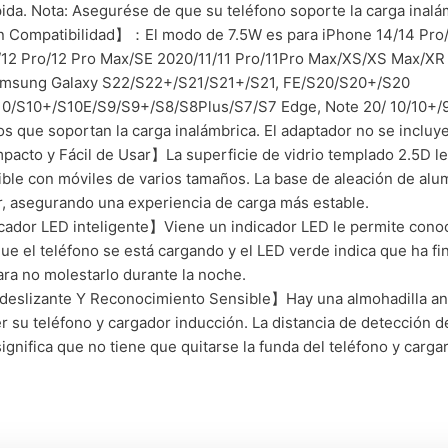
ida. Nota: Asegurése de que su teléfono soporte la carga inalá
 Compatibilidad】：El modo de 7.5W es para iPhone 14/14 Pro/
12 Pro/12 Pro Max/SE 2020/11/11 Pro/11Pro Max/XS/XS Max/XR /
amsung Galaxy S22/S22+/S21/S21+/S21, FE/S20/S20+/S20
10/S10+/S10E/S9/S9+/S8/S8Plus/S7/S7 Edge, Note 20/ 10/10+/9/
os que soportan la carga inalámbrica. El adaptador no se incluye
cto y Fácil de Usar】La superficie de vidrio templado 2.5D l
ble con móviles de varios tamaños. La base de aleación de alu
r, asegurando una experiencia de carga más estable.
ador LED inteligente】Viene un indicador LED le permite conoce
que el teléfono se está cargando y el LED verde indica que ha fi
ara no molestarlo durante la noche.
eslizante Y Reconocimiento Sensible】Hay una almohadilla antid
r su teléfono y cargador inducción. La distancia de detección 
significa que no tiene que quitarse la funda del teléfono y cargar