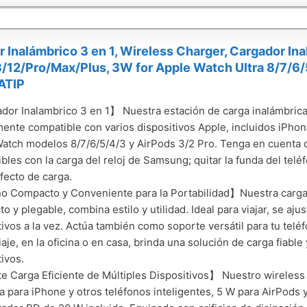
 Inalámbrico 3 en 1, Wireless Charger, Cargador In
/12/Pro/Max/Plus, 3W for Apple Watch Ultra 8/7/6/
ATIP
or Inalambrico 3 en 1】 Nuestra estación de carga inalámbrica
ente compatible con varios dispositivos Apple, incluidos iPhon
atch modelos 8/7/6/5/4/3 y AirPods 3/2 Pro. Tenga en cuenta 
bles con la carga del reloj de Samsung; quitar la funda del telé
fecto de carga.
 Compacto y Conveniente para la Portabilidad】Nuestra cargad
o y plegable, combina estilo y utilidad. Ideal para viajar, se aju
tivos a la vez. Actúa también como soporte versátil para tu telé
iaje, en la oficina o en casa, brinda una solución de carga fiabl
tivos.
 Carga Eficiente de Múltiples Dispositivos】 Nuestro wireless
a para iPhone y otros teléfonos inteligentes, 5 W para AirPods 