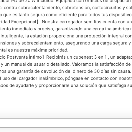
tador PD de 20 W incluido. Equipado con orificios de disipación
al contra sobrecalentamiento, sobretensión, cortocircuitos y s
a que es tanto segura como eficiente para todos tus dispositivo
dad Excepcional】 Nuestra carregador sem fios cuenta con un i
iento inmediato y preciso, garantizando una carga inalámbrica r
 inteligente, la estación proporciona una protección integral co
nsiones y sobrecalentamiento, asegurando una carga segura y e
tal es nuestra máxima prioridad.
io Postventa Íntimo】Recibirás un cubenest 3 en 1 , un adapta
y un manual de usuario detallado. Valoramos la satisfacción de 
os una garantía de devolución del dinero de 30 días sin causa.
l uso del cargador inalámbrico, póngase en contacto con nosot
dos de ayudarle y proporcionarle una solución que satisfaga s