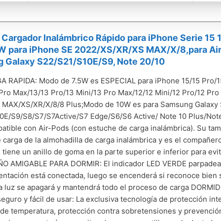
Cargador Inalámbrico Rápido para iPhone Serie 15 
5W para iPhone SE 2022/XS/XR/XS MAX/X/8,para Ai
 Galaxy S22/S21/S10E/S9, Note 20/10
 RAPIDA: Modo de 7.5W es ESPECIAL para iPhone 15/15 Pro/15
Pro Max/13/13 Pro/13 Mini/13 Pro Max/12/12 Mini/12 Pro/12 Pro
 MAX/XS/XR/X/8/8 Plus;Modo de 10W es para Samsung Galaxy 
0E/S9/S8/S7/S7Active/S7 Edge/S6/S6 Active/ Note 10 Plus/Note
ible con Air-Pods (con estuche de carga inalámbrica). Su tam
 carga de la almohadilla de carga inalámbrica y es el compañero
tiene un anillo de goma en la parte superior e inferior para evit
ÑO AMIGABLE PARA DORMIR: El indicador LED VERDE parpadeará
entación está conectada, luego se encenderá si reconoce bien s
la luz se apagará y mantendrá todo el proceso de carga DORMID
eguro y fácil de usar: La exclusiva tecnología de protección int
 de temperatura, protección contra sobretensiones y prevenció