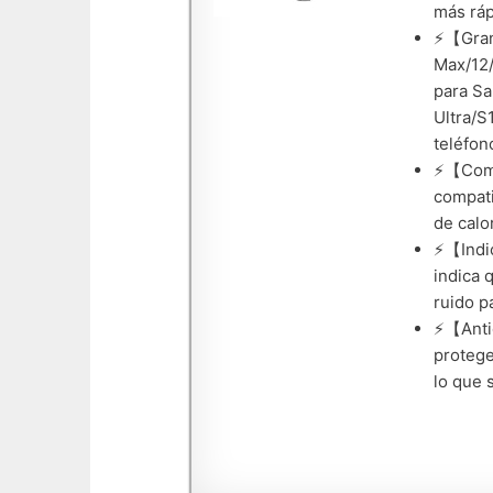
más ráp
⚡【Gran
Max/12/
para S
Ultra/S
teléfon
⚡【Compa
compati
de calo
⚡【Indic
indica 
ruido p
⚡【Antid
protege
lo que 