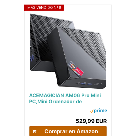
MÁS VENDIDO Nº 9
ACEMAGICIAN AM06 Pro Mini
PC,Mini Ordenador de
Sobremesa AMD Ryzen 7
5700U (8C/16T, hasta 4,3
GHz),...
529,99 EUR
Comprar en Amazon