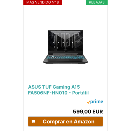
MÁS VENDIDO Nº 8
REBAJAS
ASUS TUF Gaming A15
FA506NF-HN010 - Portátil
Gaming de 15.6" Full HD 144Hz
(AMD Ryzen 5 7535HS,...
599,00 EUR
Comprar en Amazon