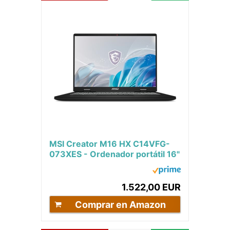
MSI Creator M16 HX C14VFG-
073XES - Ordenador portátil 16"
QHD+, (Intel Core i7 14700HX,
RAM 32GB,...
1.522,00 EUR
Comprar en Amazon