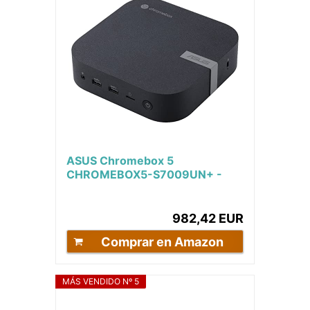
ASUS Chromebox 5
CHROMEBOX5-S7009UN+ -
Ordenador Mini PC (Intel Core
i7-1260P, 16GB DDR4, 256GB
SSD...
982,42 EUR
Comprar en Amazon
MÁS VENDIDO Nº 5