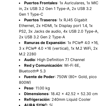
Puertos Frontales
: 1x Auriculares, 1x MIC
in, 2x USB 3.2 Gen 1 Type-A, 2x USB 3.2
Gen 1 Type-C
Puertos Traseros
: 1x RJ45 Gigabit
Ethernet, 2x HDMI, 1x Display port 1.4, 1x
PS2, 3x Jacks de audio, 4x USB 2.0 Type-A,
2x USB 3.2 Gen 2 Type-A
Ranuras de Expansión
: 1x PCIe® 4.0 x16,
3 x PCIe® 4.0 x16 (vertical), 1x M.2 WiFi, 2x
M.2 2280
Audio
: High Definition 7.1 Channel
Red y Comunicación
: Wi-Fi 6E,
Bluetooth® 5.3
Fuente de Poder
: 750W (80+ Gold, pico
800W)
Peso
: 11.00 kg
Dimensiones
: 18.42 x 42.52 x 52.30 cm
Refrigeración
: 240mm Liquid Cooler
AURA SYNC
: Sí