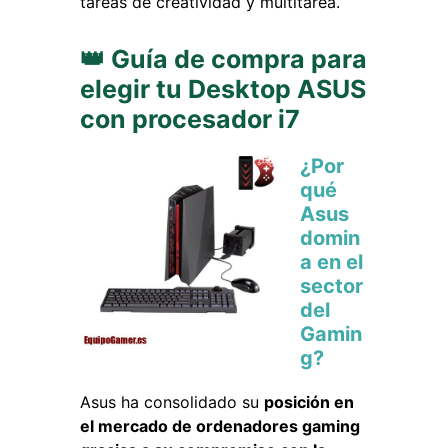
tareas de creatividad y multitarea.
👑 Guía de compra para
elegir tu Desktop ASUS
con procesador i7
¿Por
qué
Asus
domin
a en el
sector
del
Gamin
g?
Asus ha consolidado su
posición en
el mercado de ordenadores gaming