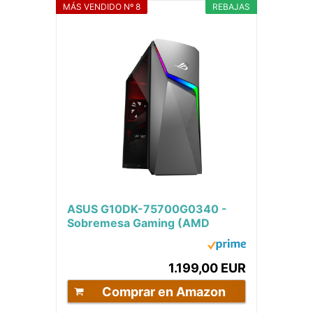
MÁS VENDIDO Nº 8
REBAJAS
ASUS G10DK-75700G0340 -
Sobremesa Gaming (AMD
Ryzen 7 5700G, 32GB RAM, 1TB
SSD, NVIDIA RTX 3070 8GB,...
1.199,00 EUR
Comprar en Amazon