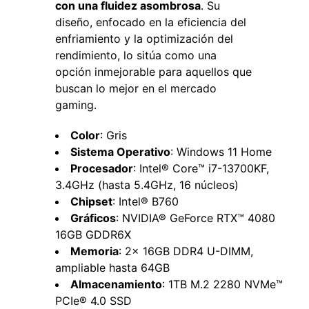
con una fluidez asombrosa
. Su
diseño, enfocado en la eficiencia del
enfriamiento y la optimización del
rendimiento, lo sitúa como una
opción inmejorable para aquellos que
buscan lo mejor en el mercado
gaming.
Color
: Gris
Sistema Operativo
: Windows 11 Home
Procesador
: Intel® Core™ i7-13700KF,
3.4GHz (hasta 5.4GHz, 16 núcleos)
Chipset
: Intel® B760
Gráficos
: NVIDIA® GeForce RTX™ 4080
16GB GDDR6X
Memoria
: 2x 16GB DDR4 U-DIMM,
ampliable hasta 64GB
Almacenamiento
: 1TB M.2 2280 NVMe™
PCIe® 4.0 SSD