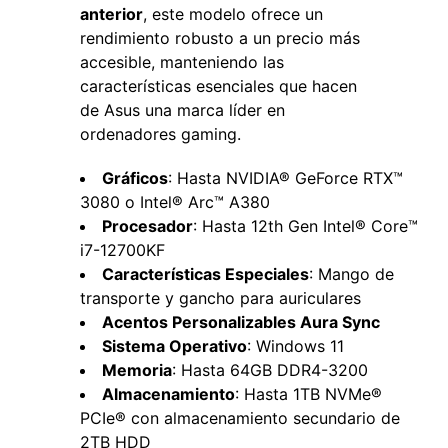
anterior
, este modelo ofrece un
rendimiento robusto a un precio más
accesible, manteniendo las
características esenciales que hacen
de Asus una marca líder en
ordenadores gaming.
Gráficos
: Hasta NVIDIA® GeForce RTX™
3080 o Intel® Arc™ A380
Procesador
: Hasta 12th Gen Intel® Core™
i7-12700KF
Características Especiales
: Mango de
transporte y gancho para auriculares
Acentos Personalizables Aura Sync
Sistema Operativo
: Windows 11
Memoria
: Hasta 64GB DDR4-3200
Almacenamiento
: Hasta 1TB NVMe®
PCIe® con almacenamiento secundario de
2TB HDD