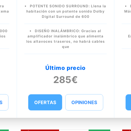
ra
POTENTE SONIDO SURROUND: Llena la
stema
habitación con un potente sonido Dolby
Más
Digital Surround de 600
.000
DISEÑO INALÁMBRICO: Gracias al
ios
amplificador inalámbrico que alimenta
E
los altavoces traseros, no habrá cables
que
Último precio
285€
S
OFERTAS
OPINIONES