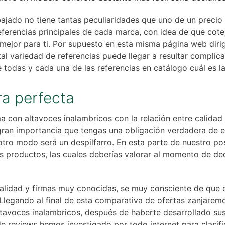
jado no tiene tantas peculiaridades que uno de un preci
 referencias principales de cada marca, con idea de que cot
 mejor para ti. Por supuesto en esta misma página web dirig
l variedad de referencias puede llegar a resultar complica
todas y cada una de las referencias en catálogo cuál es la 
ra perfecta
a con altavoces inalambricos con la relación entre calidad
gran importancia que tengas una obligación verdadera de 
otro modo será un despilfarro. En esta parte de nuestro p
 productos, las cuales deberías valorar al momento de dec
idad y firmas muy conocidas, se muy consciente de que e
Llegando al final de esta comparativa de ofertas zanjaremo
tavoces inalambricos, después de haberte desarrollado sus
 reviews hemos investigado por todo internet para clasifi