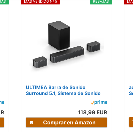
JAS
MÁS VENDIDO Nº 5
REBAJAS
MÁ
ULTIMEA Barra de Sonido
a
Surround 5.1, Sistema de Sonido
S
Envolvente 3D, Barras de Sonido
5
para TV con...
UR
118,99 EUR
Comprar en Amazon