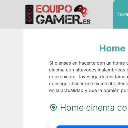
Saltar
al
Torr
contenido
Home 
Si piensas en hacerte con un home c
cinema con altavoces inalambricos p
conveniente.. Investiga detenidame
conseguir hacer una excelente elecc
en la actualidad y que la opinión por
🎯 Home cinema con