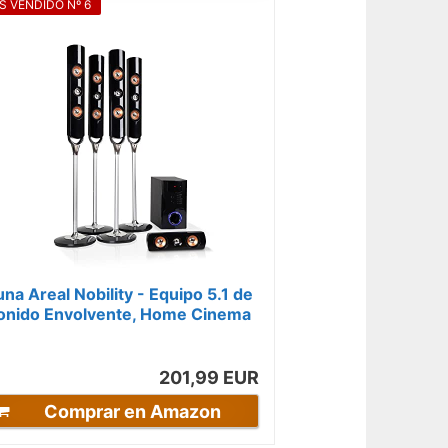
S VENDIDO Nº 6
una Areal Nobility - Equipo 5.1 de
onido Envolvente, Home Cinema
.1 inalámbrico, 120 W de...
201,99 EUR
Comprar en Amazon