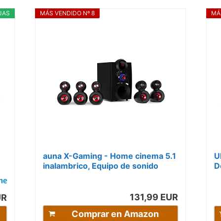
JAS
MÁS VENDIDO Nº 8
MÁ
n
auna X-Gaming - Home cinema 5.1
U
inalambrico, Equipo de sonido
D
envolvente 380W, Altavoces
I
gaming,...
E
131,99 EUR
UR
Comprar en Amazon