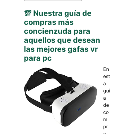
💯 Nuestra guía de
compras más
concienzuda para
aquellos que desean
las mejores gafas vr
para pc
En
est
a
guí
a
de
co
m
pr
a