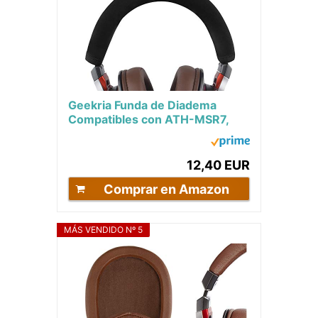
Geekria Funda de Diadema
Compatibles con ATH-MSR7,
ATH-MSR7NC, ATH-MSR7BK,
ATH-MSR7GM...
12,40 EUR
Comprar en Amazon
MÁS VENDIDO Nº 5