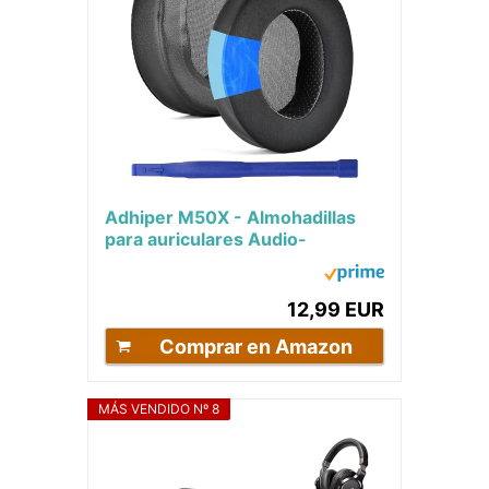
Adhiper M50X - Almohadillas
para auriculares Audio-
Technica ATH M50X / M50xBT2
/ M40X / M30X / M20X...
12,99 EUR
Comprar en Amazon
MÁS VENDIDO Nº 8