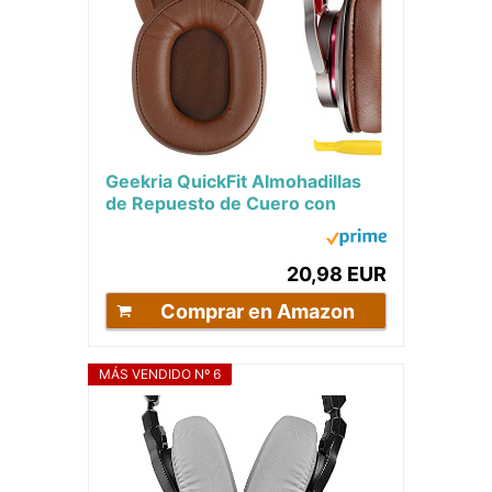
Geekria QuickFit Almohadillas
de Repuesto de Cuero con
proteína para ATH M50X,
M50XBT, M50, M40X,...
20,98 EUR
Comprar en Amazon
MÁS VENDIDO Nº 6