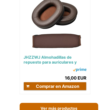
JHZZWJ Almohadillas de
repuesto para auriculares y
diadema para diámetro ATH
M50x / M50 / M50xBT /...
16,00 EUR
Comprar en Amazon
Ver más productos