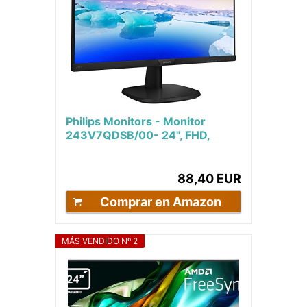
Philips Monitors - Monitor
243V7QDSB/00- 24", FHD,
75Hz, IPS, Flicker Free,
(1920x1080, 250cd/m²...
88,40 EUR
Comprar en Amazon
MÁS VENDIDO Nº 2