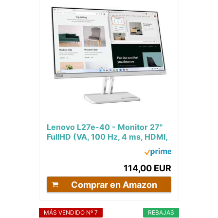
Lenovo L27e-40 - Monitor 27"
FullHD (VA, 100 Hz, 4 ms, HDMI,
VGA, FreeSync, Soporte para
teléfono)...
114,00 EUR
Comprar en Amazon
MÁS VENDIDO Nº 7
REBAJAS