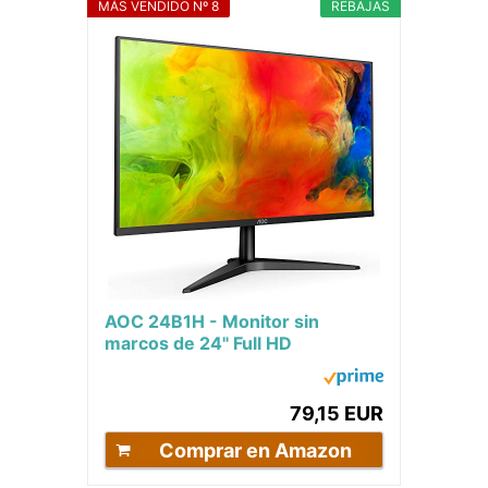
MÁS VENDIDO Nº 8
REBAJAS
AOC 24B1H - Monitor sin
marcos de 24" Full HD
(1920x1080, 60 Hz, MVA,
Flicker Free, 250 cd/m, D-
SUB,...
79,15 EUR
Comprar en Amazon