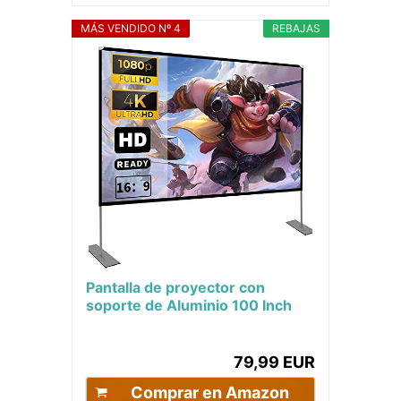
MÁS VENDIDO Nº 4
REBAJAS
Pantalla de proyector con
soporte de Aluminio 100 Inch
16: 9 HD FáCil InstalacióN Y
OperacióN...
79,99 EUR
Comprar en Amazon