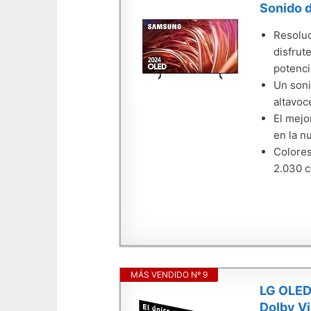
Sonido d
Resoluc
disfrut
potenci
Un soni
altavoc
El mejo
en la n
Colores
2.030 c
MÁS VENDIDO Nº 9
LG OLED
Dolby Vi