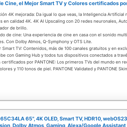
e Cine, el Mejor Smart TV y Colores certificados p
ión 4K mejorada: Da igual lo que veas, la Inteligencia Artificia
es en calidad 4K. 4K AI Upscaling con 20 redes neuronales, A
ador de brillo.
do de cine: Una experiencia de cine en casa con el sonido mul
es. Con Dolby Atmos, Q-Symphony y OTS Lite.
r Smart TV: Contenidos, más de 100 canales gratuitos y en exc
ube con Gaming Hub y todos tus dispositivos conectados a trav
 certificados por PANTONE: Los primeros TVs del mundo en rec
olores y 110 tonos de piel. PANTONE Validated y PANTONE Skin
65C34LA 65", 4K OLED, Smart TV, HDR10, webOS23, 
sion, Dolby Atmos, Gaming, Alexa/Google Assistant