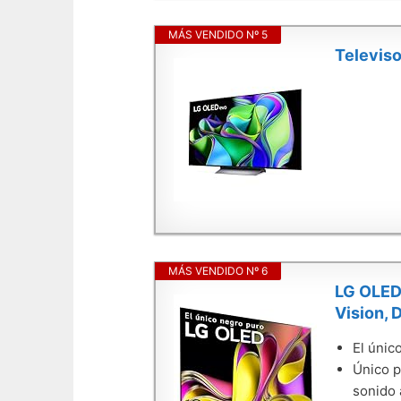
MÁS VENDIDO Nº 5
Televiso
MÁS VENDIDO Nº 6
LG OLED
Vision, 
El únic
Único p
sonido 