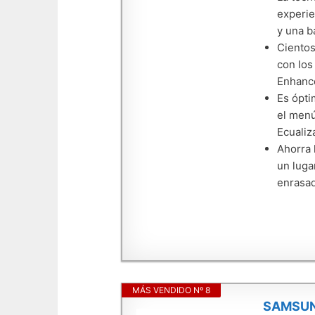
experie
y una b
Cientos
con los
Enhance
Es ópti
el menú
Ecualiz
Ahorra 
un luga
enrasad
MÁS VENDIDO Nº 8
SAMSUNG