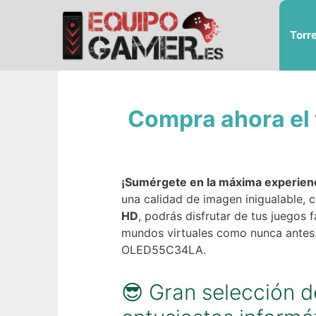
Saltar
al
Torr
contenido
Compra ahora el 
¡Sumérgete en la máxima experie
una calidad de imagen inigualable, 
HD
, podrás disfrutar de tus juegos
mundos virtuales como nunca antes. 
OLED55C34LA.
😎 Gran selección 