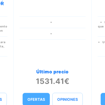
OR
iento
que 
en
para
U
ta,
Último precio
1531.41€
S
OFERTAS
OPINIONES