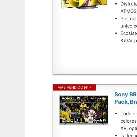
Disfrut
ATMOS
Perfect
único c
Ecosist
Kit/Air
MÁS VENDIDO Nº 7
Sony BR
Pack, Br
Todo en
colores
XR, opt
La tecn