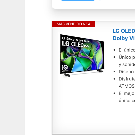
MÁS VENDIDO Nº 4
LG OLED
Dolby Vi
El únic
Único p
y sonid
Diseño 
Disfrut
ATMOS
El mejo
único c