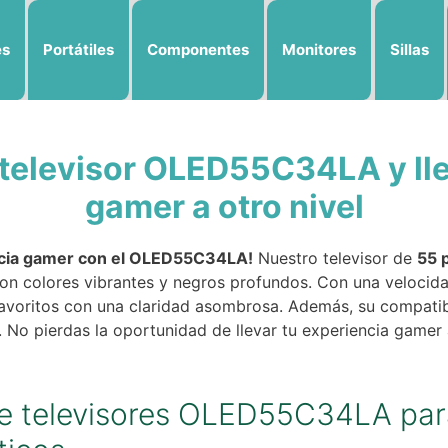
es
Portátiles
Componentes
Monitores
Sillas
televisor OLED55C34LA y lle
gamer a otro nivel
ncia gamer con el OLED55C34LA!
Nuestro televisor de
55 
con colores vibrantes y negros profundos. Con una velocid
 favoritos con una claridad asombrosa. Además, su compati
No pierdas la oportunidad de llevar tu experiencia gamer al
de televisores OLED55C34LA pa