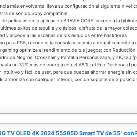
ncia más envolvente; lleva su configuración al siguiente nivel 
arra de sonido Sony compatible
 de películas en la aplicación BRAVIA CORE, accede a la bibliot
 últimos éxitos de taquilla y clásicos; disfruta de la mayor cole
d y accede a las escenas de los estudios entre bastidores
mo para PS5, reconoce la consola y cambia automáticamente a m
 gaming optimiza el rendimiento de tus juegos; con Reducció
ador de Negros, Crosshair y Pantalla Personalizada, y 4K/120 fps
hasta un 32% más de energía con el A80L; el Eco Dashboard po
r intuitivo y fácil de usar, para que puedas ahorrar energía sin
o armoniza con cualquier interior, con un soporte de 3 posicion
 TV OLED 4K 2024 55S85D Smart TV de 55" con Re