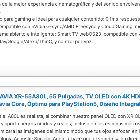
a de la mejor experiencia cinematográfica y del sonido envolven
.
o para gaming e ideal para cualquier contenido: 0.1ms respuest
ompatible con nVidia G-sync/AMD Freesync y Cloud Gaming; mo
ema abierto e inteligente: Smart TV webOS23, compatible con
play/Google/Alexa/ThinQ, y control por voz.
AVIA XR-55A80L, 55 Pulgadas, TV OLED con 4K HDR
avia Core, Óptimo para PlayStation5, Diseño Integra
 el A80L es realista, al combinar nuestro panel OLED con XR O
 y aporta negros nítidos y reales; incluso en las escenas más 
imizará las imágenes del mismo modo que tus ojos enfocan en la
ología Acoustic Surface Audio + hace que el sonido salga direc