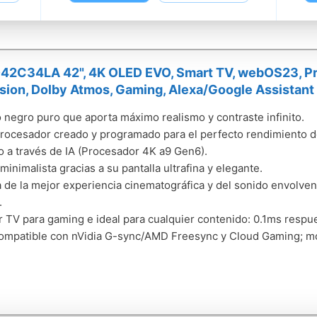
42C34LA 42", 4K OLED EVO, Smart TV, webOS23, Pr
sion, Dolby Atmos, Gaming, Alexa/Google Assistant
o negro puro que aporta máximo realismo y contraste infinito.
rocesador creado y programado para el perfecto rendimiento 
o a través de IA (Procesador 4K a9 Gen6).
minimalista gracias a su pantalla ultrafina y elegante.
a de la mejor experiencia cinematográfica y del sonido envolven
.
r TV para gaming e ideal para cualquier contenido: 0.1ms respu
ompatible con nVidia G-sync/AMD Freesync y Cloud Gaming; mo