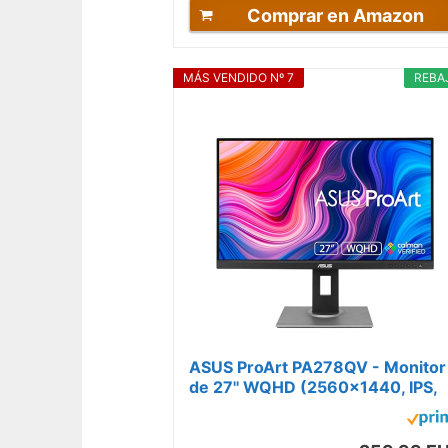
Comprar en Amazon
MÁS VENDIDO Nº 7
REBA
ASUS ProArt PA278QV - Monitor
de 27'' WQHD (2560x1440, IPS,
16:9, USB 3.0x4, DisplayPort x1,
DVI x1,...