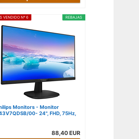
S VENDIDO Nº 6
REBAJAS
hilips Monitors - Monitor
43V7QDSB/00- 24", FHD, 75Hz,
PS, Flicker Free, (1920x1080,
50cd/m²...
88,40 EUR