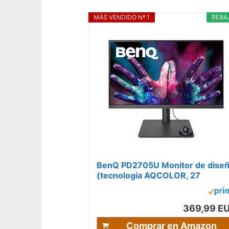
MÁS VENDIDO Nº 1
REBA
BenQ PD2705U Monitor de dise
(tecnología AQCOLOR, 27
pulgadas, 4K UHD, IPS, color
panorámico...
369,99 E
Comprar en Amazon