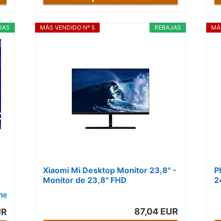
JAS
MÁS VENDIDO Nº 5
REBAJAS
MÁ
Xiaomi Mi Desktop Monitor 23,8" -
P
Monitor de 23,8" FHD
2
n
(1920x1080, IPS, 60Hz, 6ms,
I
250cd/m², HDMI...
2
87,04 EUR
UR