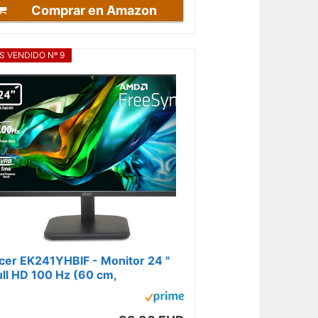
Comprar en Amazon
S VENDIDO Nº 9
cer EK241YHBIF - Monitor 24 "
ull HD 100 Hz (60 cm,
920x1080, 16:9, 250 Nits,
iempo de Respuesta...