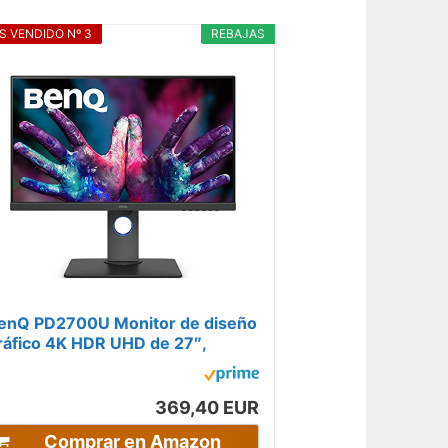
S VENDIDO Nº 3
REBAJAS
enQ PD2700U Monitor de diseño
ráfico 4K HDR UHD de 27″,
spacio de color 100 % Rec.709 y
RGB,...
369,40 EUR
Comprar en Amazon