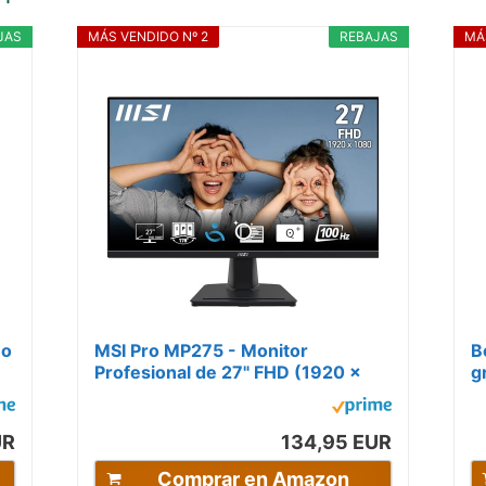
JAS
MÁS VENDIDO Nº 2
REBAJAS
MÁ
ño
MSI Pro MP275 - Monitor
B
Profesional de 27" FHD (1920 x
g
1080),100 Hz, Pantalla IPS, HDMI
e
1.4b,...
s
UR
134,95 EUR
Comprar en Amazon