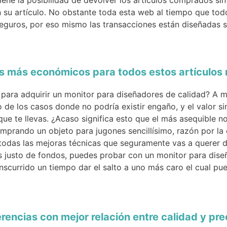
ene la posibilidad de devolver los artículos comprados sin
 su artículo. No obstante toda esta web al tiempo que todo
eguros, por eso mismo las transacciones están diseñadas si
los más económicos para todos estos artículo
ara adquirir un monitor para diseñadores de calidad? A me
o de los casos donde no podría existir engaño, y el valor s
que te llevas. ¿Acaso significa esto que el más asequible no
omprando un objeto para jugones sencillísimo, razón por la 
 todas las mejoras técnicas que seguramente vas a querer d
s justo de fondos, puedes probar con un monitor para diseñ
nscurrido un tiempo dar el salto a uno más caro el cual p
rencias con mejor relación entre calidad y pre