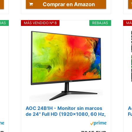
Comprar en Amazon
JAS
MÁS VENDIDO Nº 8
REBAJAS
MÁ
AOC 24B1H - Monitor sin marcos
A
de 24" Full HD (1920x1080, 60 Hz,
F
MVA, Flicker Free, 250 cd/m, D-
1
SUB,...
T