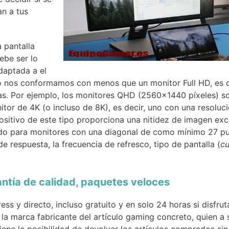
n a tus
 pantalla
debe ser lo
daptada a el
o nos conformamos con menos que un monitor Full HD, es de
das. Por ejemplo, los monitores QHD (2560×1440 píxeles)
r de 4K (o incluso de 8K), es decir, uno con una resoluci
ositivo de este tipo proporciona una nitidez de imagen exce
o para monitores con una diagonal de como mínimo 27 pulg
e respuesta, la frecuencia de refresco, tipo de pantalla (
c
antía de calidad, paquetes veloces
s y directo, incluso gratuito y en solo 24 horas si disfr
la marca fabricante del artículo gaming concreto, quien a s