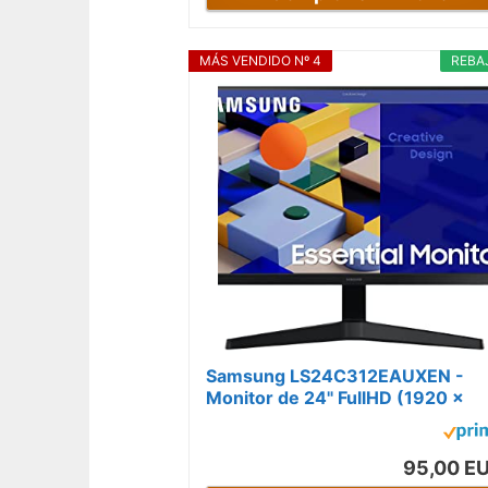
MÁS VENDIDO Nº 4
REBA
Samsung LS24C312EAUXEN -
Monitor de 24" FullHD (1920 x
1080, 16:9, 75Hz, 5ms, Diseño si
Bordes,...
95,00 E