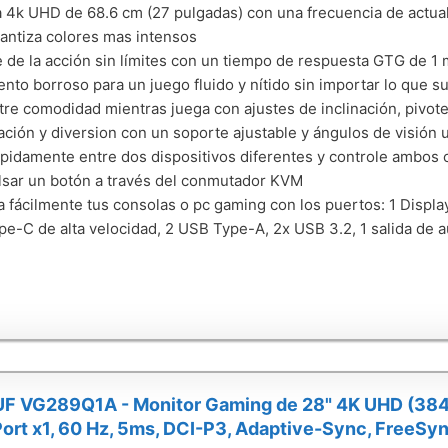
a 4k UHD de 68.6 cm (27 pulgadas) con una frecuencia de actua
antiza colores mas intensos
e de la acción sin límites con un tiempo de respuesta GTG de 1 
nto borroso para un juego fluido y nítido sin importar lo que s
re comodidad mientras juega con ajustes de inclinación, pivote
cación y diversion con un soporte ajustable y ángulos de visión 
ápidamente entre dos dispositivos diferentes y controle ambos 
lsar un botón a través del conmutador KVM
 fácilmente tus consolas o pc gaming con los puertos: 1 DisplayP
e-C de alta velocidad, 2 USB Type-A, 2x USB 3.2, 1 salida de 
F VG289Q1A - Monitor Gaming de 28" 4K UHD (3840
ort x1, 60 Hz, 5ms, DCI-P3, Adaptive-Sync, FreeSyn