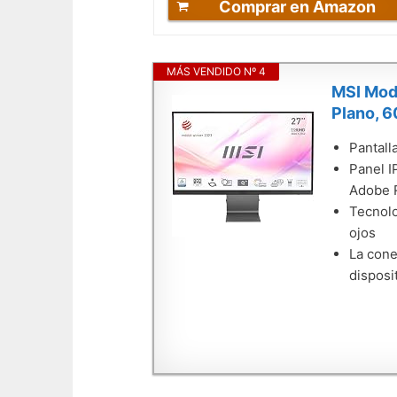
Comprar en Amazon
MÁS VENDIDO Nº 4
MSI Mode
Plano, 6
Pantall
Panel I
Adobe 
Tecnolo
ojos
La cone
disposi