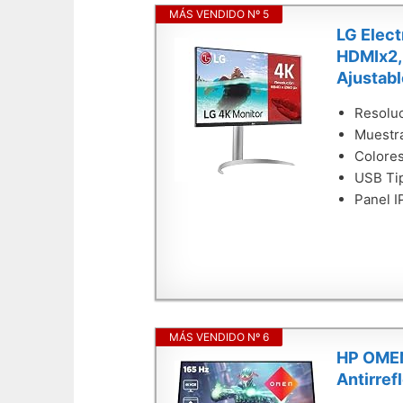
MÁS VENDIDO Nº 5
LG Elec
HDMIx2, 
Ajustabl
Resoluc
Muestra
Colores
USB Tip
Panel I
MÁS VENDIDO Nº 6
HP OMEN 
Antirre