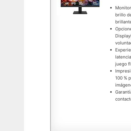
Monitor
brillo 
brillant
Opcione
Display
volunta
Experie
latenci
juego f
Impresi
100 % p
imágene
Garantí
contact