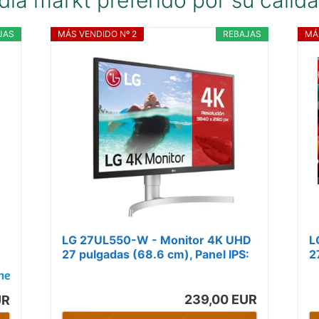
dia markt preferido por su calida
JAS
MÁS VENDIDO Nº 2
REBAJAS
MÁ
LG 27UL550-W - Monitor 4K UHD
L
27 pulgadas (68.6 cm), Panel IPS:
2
R,
3840x2160, 16:9, 300 cd/m²,
sRGB...
239,00 EUR
UR