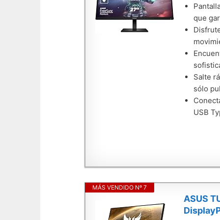
Pantall
que gar
Disfrut
movimie
Encuent
sofisti
Salte r
sólo pu
Conecta
USB Typ
MÁS VENDIDO Nº 7
ASUS TU
DisplayP