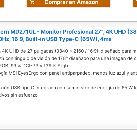
Comprar en Amazon
rn MD271UL - Monitor Profesional 27”, 4K UHD (384
0Hz, 16:9, Built-in USB Type-C (65W), 4ms
a 4K UHD de 27 pulgadas (3840 x 2160 / 16:9): diseñado para mu
PS con ángulo de visión de 178° diseñado para una imagen de c
RGB, 99 % DCI-P3 y 139 % Srgb
gía MSI EyesErgo con panel antiparpadeo, menos luz azul y an
xión USB tipo C integrada con suministro de energía de 65 W l
tivos sin esfuerzo