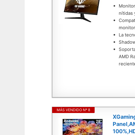
Monitor
nítidas 
Compati
monitor
La tecn
Shadow 
Soporta
AMD Rad
recient
MÁS VENDIDO Nº 8
XGaming
Panel,A
100%,HD