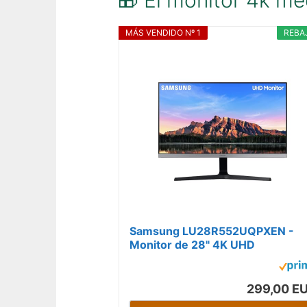
🎁 El monitor 4k me
MÁS VENDIDO Nº 1
REBA
Samsung LU28R552UQPXEN -
Monitor de 28" 4K UHD
(3840x2160, 16:9, Panel IPS, HD
75Hz, 4ms, AMD...
299,00 E