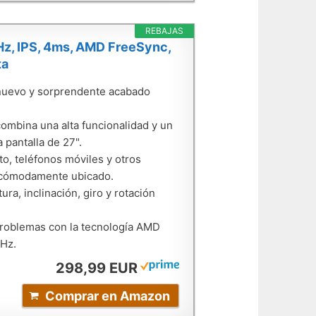
REBAJAS
z, IPS, 4ms, AMD FreeSync,
ta
o nuevo y sorprendente acabado
 combina una alta funcionalidad y un
 pantalla de 27".
o, teléfonos móviles y otros
o cómodamente ubicado.
ra, inclinación, giro y rotación
 problemas con la tecnología AMD
 Hz.
298,99 EUR
Comprar en Amazon