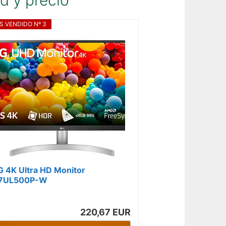
d y precio
S VENDIDO Nº 3
G 4K Ultra HD Monitor
7UL500P-W
220,67 EUR