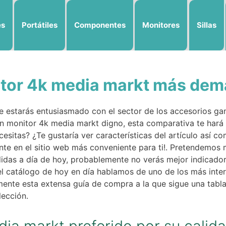
es
Portátiles
Componentes
Monitores
Sillas
itor 4k media markt más de
 estarás entusiasmado con el sector de los accesorios gam
un monitor 4k media markt digno, esta comparativa te hará 
cesitas? ¿Te gustaría ver características del artículo así 
ente en el sitio web más conveniente para ti!. Pretendemos 
das a día de hoy, probablemente no verás mejor indicador
el catálogo de hoy en día hablamos de uno de los más inte
ente esta extensa guía de compra a la que sigue una tabla
lección.