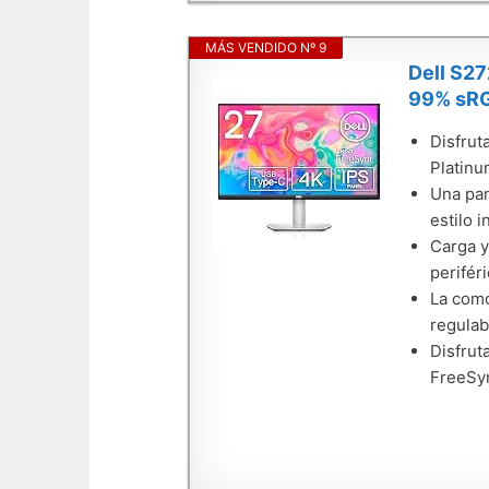
MÁS VENDIDO Nº 9
Dell S2
99% sRGB
Disfrut
Platinu
Una pan
estilo 
Carga y
perifér
La como
regulab
Disfrut
FreeSyn