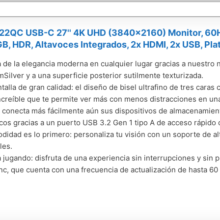
722QC USB-C 27'' 4K UHD (3840x2160) Monitor, 60H
, HDR, Altavoces Integrados, 2x HDMI, 2x USB, Pla
a de la elegancia moderna en cualquier lugar gracias a nuestr
mSilver y a una superficie posterior sutilmente texturizada.
talla de gran calidad: el diseño de bisel ultrafino de tres caras
increíble que te permite ver más con menos distracciones en una
 conecta más fácilmente aún sus dispositivos de almacenamient
icos gracias a un puerto USB 3.2 Gen 1 tipo A de acceso rápid
didad es lo primero: personaliza tu visión con un soporte de altu
les.
a jugando: disfruta de una experiencia sin interrupciones y sin
c, que cuenta con una frecuencia de actualización de hasta 60