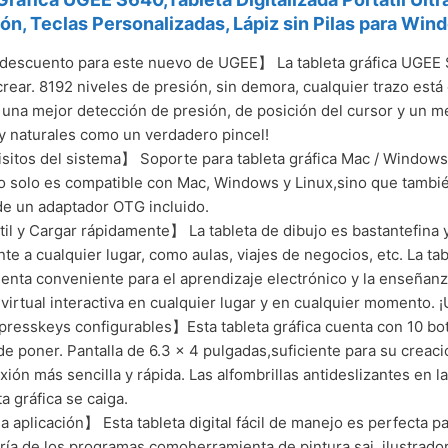
ión, Teclas Personalizadas, Lápiz sin Pilas para Wi
escuento para este nuevo de UGEE】 La tableta gráfica UGEE 
crear. 8192 niveles de presión, sin demora, cualquier trazo está 
 una mejor detección de presión, de posición del cursor y un 
 y naturales como un verdadero pincel!
itos del sistema】 Soporte para tableta gráfica Mac / Windows 
 solo es compatible con Mac, Windows y Linux,sino que también
de un adaptador OTG incluido.
il y Cargar rápidamente】 La tableta de dibujo es bastantefina y 
nte a cualquier lugar, como aulas, viajes de negocios, etc. La t
enta conveniente para el aprendizaje electrónico y la enseñanz
 virtual interactiva en cualquier lugar y en cualquier momento.
resskeys configurables】Esta tableta gráfica cuenta con 10 bo
 de poner. Pantalla de 6.3 × 4 pulgadas,suficiente para su creac
xión más sencilla y rápida. Las alfombrillas antideslizantes en l
ta gráfica se caiga.
 aplicación】 Esta tableta digital fácil de manejo es perfecta pa
ría de los programas,comoherramienta de pintura sai, ilustrador,