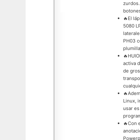
zurdos.
botones
🔥El lá
5080 LP
lateral
PH03 co
plumilla
🔥HUION
activa 
de gros
transpo
cualqui
🔥Ademá
Linux, 
usar es
progra
🔥Con e
anotaci
Powerpo