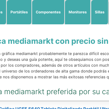
es
Portátiles
Componentes
Monitores
Sillas
ica mediamarkt con precio si
a gráfica mediamarkt probablemente te parezca difícil escog
o y deseas una guía potente, aquí te obsequiamos con posi
por los compradores, además de otros artículos con mucha
el universo de los ordenadores de alta gama donde podrás
 nos disponemos a mostrar las más exitosas referencias qu
ca mediamarkt preferida por su ca
Gráfica UGEE S640,Tableta Digitalizada Portátil Ult