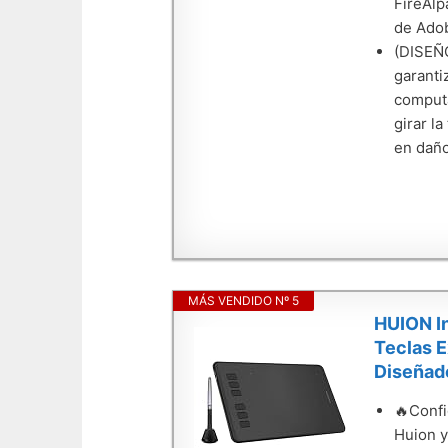
FireAlp
de Adob
(DISEÑ
garanti
computa
girar l
en daño
MÁS VENDIDO Nº 5
HUION In
Teclas E
Diseñad
🔥Confi
Huion y