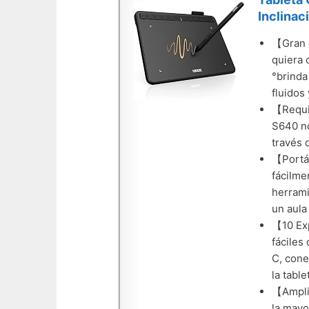
Inclinac
【Gran d
quiera 
°brinda
fluidos
【Requis
S640 no
través 
【Portát
fácilme
herrami
un aula
【10 Exp
fáciles
C, cone
la table
【Amplia
la mayo