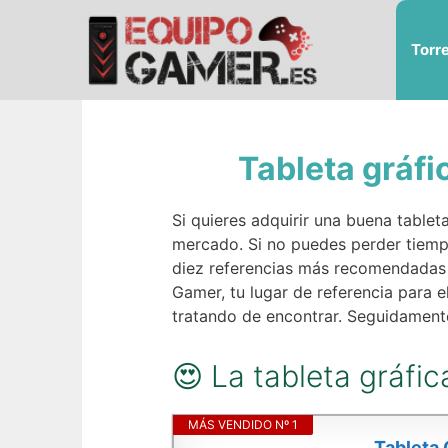
Saltar
al
Torr
contenido
Tableta gráf
Si quieres adquirir una buena tablet
mercado. Si no puedes perder tiemp
diez referencias más recomendadas 
Gamer, tu lugar de referencia para 
tratando de encontrar. Seguidamente
😍 La tableta gráfi
MÁS VENDIDO Nº 1
Tableta 