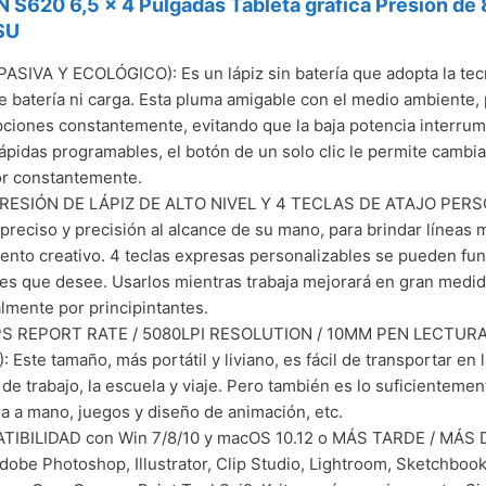
620 6,5 x 4 Pulgadas Tableta gráfica Presión de 8
SU
PASIVA Y ECOLÓGICO): Es un lápiz sin batería que adopta la te
e batería ni carga. Esta pluma amigable con el medio ambiente, p
pciones constantemente, evitando que la baja potencia interrum
rápidas programables, el botón de un solo clic le permite cambiar
r constantemente.
PRESIÓN DE LÁPIZ DE ALTO NIVEL Y 4 TECLAS DE ATAJO PERSO
 preciso y precisión al alcance de su mano, para brindar líneas 
ento creativo. 4 teclas expresas personalizables se pueden fun
es que desee. Usarlos mientras trabaja mejorará en gran medida
lmente por principintantes.
PS REPORT RATE / 5080LPI RESOLUTION / 10MM PEN LECTURA
: Este tamaño, más portátil y liviano, es fácil de transportar en 
r de trabajo, la escuela y viaje. Pero también es lo suficientement
ra a mano, juegos y diseño de animación, etc.
TIBILIDAD con Win 7/8/10 y macOS 10.12 o MÁS TARDE / MÁS
obe Photoshop, Illustrator, Clip Studio, Lightroom, Sketchbook