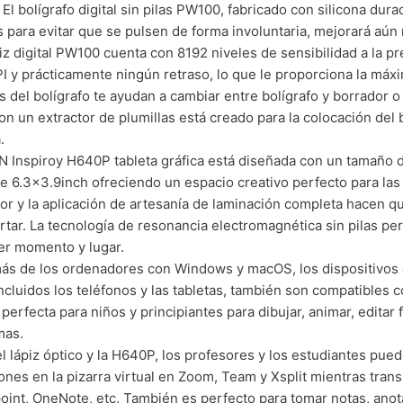
 El bolígrafo digital sin pilas PW100, fabricado con silicona dur
 para evitar que se pulsen de forma involuntaria, mejorará aún m
piz digital PW100 cuenta con 8192 niveles de sensibilidad a la pr
I y prácticamente ningún retraso, lo que le proporciona la máxi
es del bolígrafo te ayudan a cambiar entre bolígrafo y borrador o 
n un extractor de plumillas está creado para la colocación del bo
.
 Inspiroy H640P tableta gráfica está diseñada con un tamaño 
de 6.3x3.9inch ofreciendo un espacio creativo perfecto para las
or y la aplicación de artesanía de laminación completa hacen que
rtar. La tecnología de resonancia electromagnética sin pilas per
er momento y lugar.
s de los ordenadores con Windows y macOS, los dispositivos 
incluidos los teléfonos y las tabletas, también son compatibles c
 perfecta para niños y principiantes para dibujar, animar, editar 
mas.
l lápiz óptico y la H640P, los profesores y los estudiantes pue
ones en la pizarra virtual en Zoom, Team y Xsplit mientras tran
int, OneNote, etc. También es perfecto para tomar notas, anotar