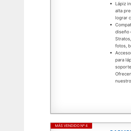
Lápiz i
alta pr
lograr 
Compati
diseño 
Stratos
fotos, 
Accesor
para lá
soporte
Ofrecem
nuestro
MÁS VENDIDO Nº 4