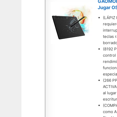
GAOMON S
Jugar O
(LÁPIZ 
requier
interru
teclas 
borrado
(8192 
control
rendimi
funcion
especia
(266 P
ACTIVA)
al luga
escritu
(COMPA
como Ad