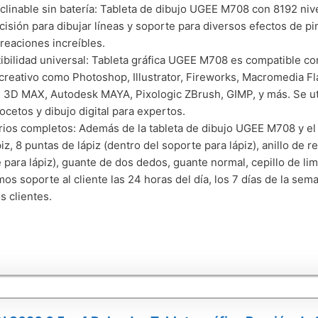
nclinable sin batería: Tableta de dibujo UGEE M708 con 8192 nive
ecisión para dibujar líneas y soporte para diversos efectos de p
creaciones increíbles.
bilidad universal: Tableta gráfica UGEE M708 es compatible co
creativo como Photoshop, Illustrator, Fireworks, Macromedia Fla
, 3D MAX, Autodesk MAYA, Pixologic ZBrush, GIMP, y más. Se uti
bocetos y dibujo digital para expertos.
ios completos: Además de la tableta de dibujo UGEE M708 y el l
piz, 8 puntas de lápiz (dentro del soporte para lápiz), anillo de 
 para lápiz), guante de dos dedos, guante normal, cepillo de li
os soporte al cliente las 24 horas del día, los 7 días de la se
s clientes.