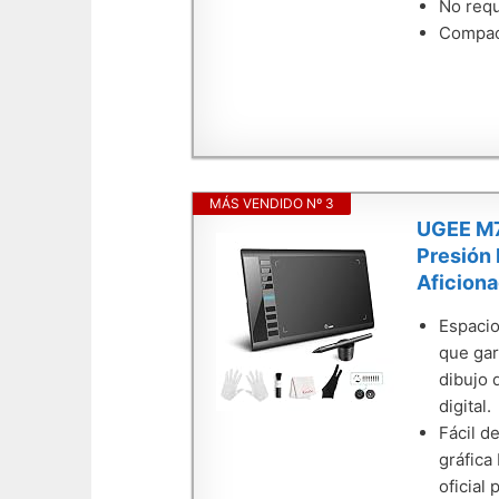
No requ
Compact
MÁS VENDIDO Nº 3
UGEE M70
Presión 
Aficion
Espacio
que gar
dibujo 
digital.
Fácil d
gráfica
oficial 