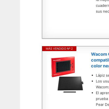
cuadern
sus nec
MÁS VENDIDO Nº 2
Wacom On
compatib
color ne
Lápiz s
Los usu
Wacom: 
El apre
prueba 
Pear D