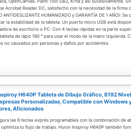
aca, OpenCanvas, Paint Tool Sai2, Krita y así sucesivamente. Sin
e Acrobat Reader DC, satisfecho con la necesidad de la firma co
O ANTIDESLIZANTE HUMANIZADO y GARANTÍA DE 1 AÑO): Se cre
zar la estabilidad de la tableta. Un puerto micro USB está dispon
dora de escritorio o PC. Con 4 teclas rápidas en la parte super
a tableta de lápiz 180 ° para usar el modo de la mano izquierda.
s no causados por personas y daños por accidentes.
spiroy H640P Tableta de Dibujo Gráfico, 8192 Nivele
xpresas Personalizadas, Compatible con Windows y M
ores, Aficionados
gura las 6 teclas exprés programables con la combinación de at
 optimiza tu flujo de trabajo. Huion Inspiroy H640P también fun