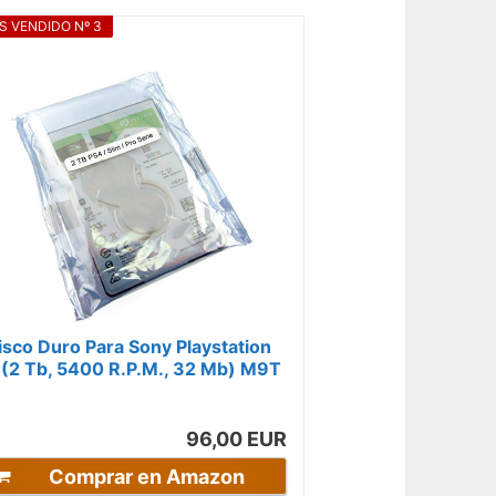
S VENDIDO Nº 3
isco Duro Para Sony Playstation
 (2 Tb, 5400 R.P.M., 32 Mb) M9T
eries
96,00 EUR
Comprar en Amazon