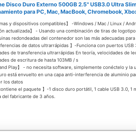
e Disco Duro Externo 500GB 2.5" USB3.0 Ultra Slim
amiento para PC, Mac, MacBook, Chromebook, Xbox
as y dispositivos compatibles】 -Windows / Mac / Linux / An
n actualizada】 - Usando una combinación de tiras de logotipo 
uinas redondeadas del contenedor son las más adecuadas para
erencias de datos ultrarrápidas 】-Funciona con puertos USB 3
ades de transferencia ultrarrápidas En teoría, velocidades de le
ades de escritura de hasta 103MB / s
nd Play】 - no necesita software, simplemente conéctelo y la uni
uro está envuelto en una capa anti-interferencia de aluminio pa
r los datos
ntiene el paquete 】-1 disco duro portátil, 1 cable USB 3.0, 1 m
a del fabricante de 3 años.