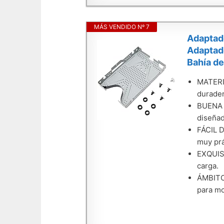
MÁS VENDIDO Nº 7
Adaptado
Adaptado
Bahía de
MATERIA
durader
BUENA D
diseñad
FÁCIL D
muy prá
EXQUISI
carga.
ÁMBITO 
para m