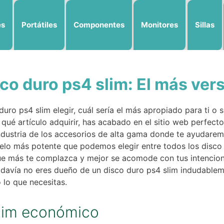
es
Portátiles
Componentes
Monitores
Sillas
co duro ps4 slim: El más vers
uro ps4 slim elegir, cuál sería el más apropiado para ti o 
 qué artículo adquirir, has acabado en el sitio web perfect
industria de los accesorios de alta gama donde te ayudarem
lo más potente que podemos elegir entre todos los disco 
que más te complazca y mejor se acomode con tus intenci
davía no eres dueño de un disco duro ps4 slim indudablem
o lo que necesitas.
slim económico