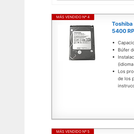
MÁS VENDIDO Nº 4
Toshiba 
5400 RP
Capacid
Búfer d
Instala
(idioma
Los pro
de los 
instruc
MÁS VENDIDO Nº 5