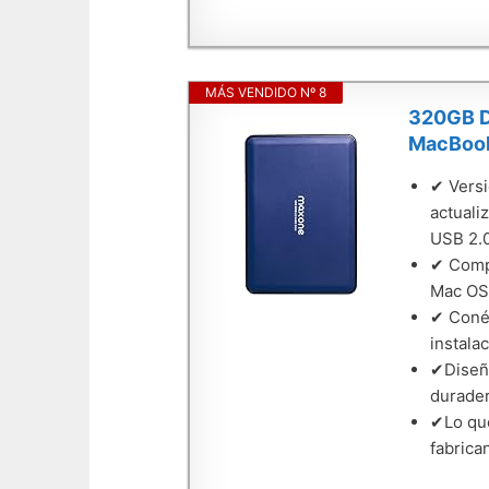
MÁS VENDIDO Nº 8
320GB D
MacBook,
✔ Versi
actuali
USB 2.0
✔ Compa
Mac OS 
✔ Conéc
instala
✔Diseño
durade
✔Lo que
fabrica