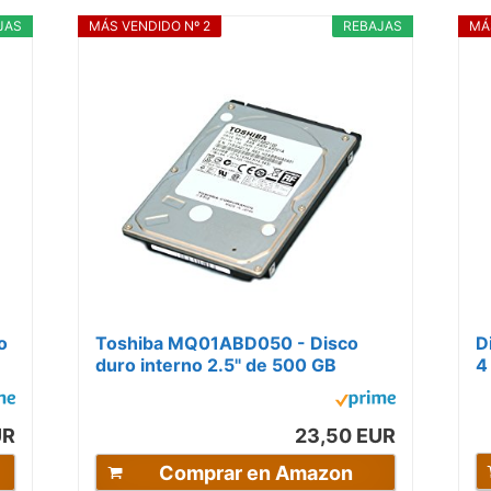
JAS
MÁS VENDIDO Nº 2
REBAJAS
MÁ
o
Toshiba MQ01ABD050 - Disco
D
duro interno 2.5" de 500 GB
4
S
UR
23,50 EUR
Comprar en Amazon