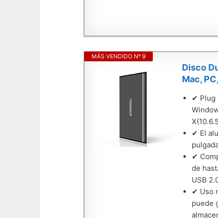
MÁS VENDIDO Nº 9
Disco Du
Mac, PC,
✔ Plug 
Windows
X(10.6.
✔ El al
pulgada
✔ Compa
de hast
USB 2.
✔ Uso m
puede g
almacen