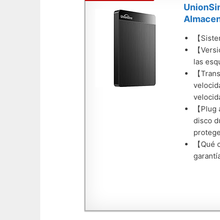
UnionSin
Almacen
【Sistem
【Versió
las esq
【Transf
velocid
velocid
【Plug a
disco d
protege
【Qué co
garantí