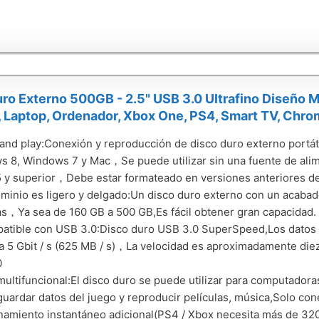
ro Externo 500GB - 2.5" USB 3.0 Ultrafino Diseño M
 Laptop, Ordenador, Xbox One, PS4, Smart TV, Chr
and play:Conexión y reproducción de disco duro externo portáti
 8, Windows 7 y Mac，Se puede utilizar sin una fuente de alim
5 y superior，Debe estar formateado en versiones anteriores de
uminio es ligero y delgado:Un disco duro externo con un acabad
s，Ya sea de 160 GB a 500 GB,Es fácil obtener gran capacidad.
tible con USB 3.0:Disco duro USB 3.0 SuperSpeed,Los datos s
a 5 Gbit / s (625 MB / s)，La velocidad es aproximadamente die
0
ultifuncional:El disco duro se puede utilizar para computadora
uardar datos del juego y reproducir películas, música,Solo con
amiento instantáneo adicional(PS4 / Xbox necesita más de 32