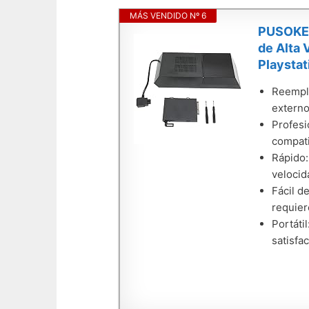
MÁS VENDIDO Nº 6
PUSOKEI 
de Alta 
Playstat
Reempla
externo
Profesi
compati
Rápido:
velocid
Fácil d
requier
Portáti
satisfa